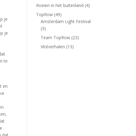
Roeien in het buitenland
(4)
TopRow
(49)
p je
Amsterdam Light Festival
el
(3)
op je
Team TopRow
(23)
Vlotverhalen
(13)
dat
in te
t en
ka
en
ken,
dat
ze
n dat