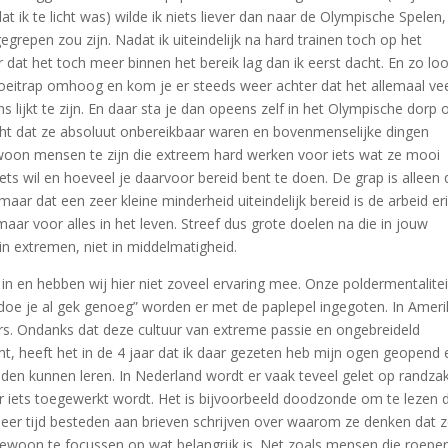
 ik te licht was) wilde ik niets liever dan naar de Olympische Spelen,
egrepen zou zijn. Nadat ik uiteindelijk na hard trainen toch op het
t het toch meer binnen het bereik lag dan ik eerst dacht. En zo loo
roeitrap omhoog en kom je er steeds weer achter dat het allemaal ve
s lijkt te zijn. En daar sta je dan opeens zelf in het Olympische dorp 
cht dat ze absoluut onbereikbaar waren en bovenmenselijke dingen
gewoon mensen te zijn die extreem hard werken voor iets wat ze mooi
ets wil en hoeveel je daarvoor bereid bent te doen. De grap is alleen 
maar dat een zeer kleine minderheid uiteindelijk bereid is de arbeid er
maar voor alles in het leven. Streef dus grote doelen na die in jouw
 in extremen, niet in middelmatigheid.
 in en hebben wij hier niet zoveel ervaring mee. Onze poldermentalitei
oe je al gek genoeg” worden er met de paplepel ingegoten. In Ameri
ers. Ondanks dat deze cultuur van extreme passie en ongebreideld
mt, heeft het in de 4 jaar dat ik daar gezeten heb mijn ogen geopend 
ouden kunnen leren. In Nederland wordt er vaak teveel gelet op randza
ar iets toegewerkt wordt. Het is bijvoorbeeld doodzonde om te lezen 
r tijd besteden aan brieven schrijven over waarom ze denken dat 
gewoon te focussen op wat belangrijk is. Net zoals mensen die roepe