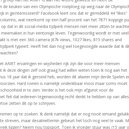
n in de keuken van een Olympische roeiploeg op weg naar de Olympisc
lijk in geïnteresseerd? Facebook leert ons dat er gemiddeld 44 “likes”
columns, wat neerkomt op een half procent van het 7871 koppige pu
na op dat in dit social-media tijdperk mensen niet meer zitten te wacht
niks meemaken in hun eentonige leven. Tegenwoordig wordt er met veel
akt is met een 360-camera (67k views, 1027 likes, 815 shares and
t tijdperk typeert. Heeft het dan nog wel toegevoegde waarde dat ik di
e wachten?
het ANRT ervaringen en wijsheden rijk zijn die voor meer mensen
ik deze dingen zelf ook graag had willen weten toen ik nog aan het
inus 18 jaar dat ik geroeid heb, worden dit alweer mijn derde Spelen e
 voorzien. Hard roeien is namelijk ondenkbaar mooi maar soms moet 
choonheid in te zien. Verder is het ook mijn afgunst voor de
et feit dat iedereen tegenwoordig recht denkt te hebben op van alle
oe zetten dit op te schrijven.
emen op te zoeken. Ik denk namelijk dat er nog nooit iemand gelukk
te streven, maar desalniettemin gebeurt het toch nog veel te vaak. 
reik liggen? Neem nou topsport. Toen ik vroeger stuur was (15 jaar 