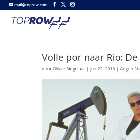
mail@toprow.com
Volle por naar Rio: D
door
Olivier Siegelaar
|
jun 22, 2016
|
Aegon Na