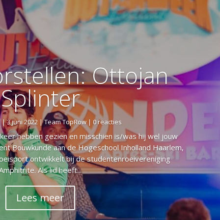
rstellen: Ottojan
Splinter
e
|
3 juni 2022
|
Team TopRow
| 0 reacties
 keer hebben gezien en misschien is/was hij wel jouw
udent Bouwkunde aan de Hogeschool Inholland Haarlem,
roeisport ontwikkelt bij de studentenroeivereniging
Amphitrite. Als lid heeft...
Lees meer