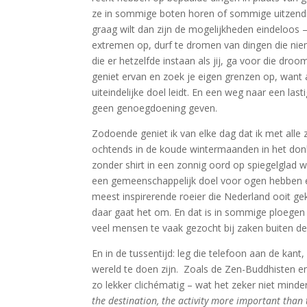
ze in sommige boten horen of sommige uitzendin
graag wilt dan zijn de mogelijkheden eindeloos 
extremen op, durf te dromen van dingen die ni
die er hetzelfde instaan als jij, ga voor die dr
geniet ervan en zoek je eigen grenzen op, want a
uiteindelijke doel leidt. En een weg naar een las
geen genoegdoening geven.
Zodoende geniet ik van elke dag dat ik met all
ochtends in de koude wintermaanden in het don
zonder shirt in een zonnig oord op spiegelglad wa
een gemeenschappelijk doel voor ogen hebben en
meest inspirerende roeier die Nederland ooit gek
daar gaat het om. En dat is in sommige ploegen
veel mensen te vaak gezocht bij zaken buiten d
En in de tussentijd: leg die telefoon aan de kant,
wereld te doen zijn. Zoals de Zen-Buddhisten e
zo lekker clichématig – wat het zeker niet min
the destination, the activity more important than