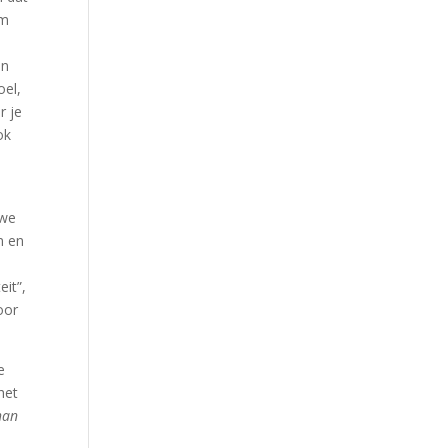
em
en
oel,
r je
ok
s
 we
n en
n
eit”,
oor
e
het
han