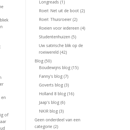
Longreads
(1)
he
Roei!: Net uit de boot
(2)
Roei!: Thuisroeier
(2)
bliek
en
Roeien voor iedereen
(4)
Studentenhuizen
(5)
Uw satirische blik op de
t
roeiwereld
(42)
Blog
(50)
Boudewijns blog
(15)
Fanny's blog
(7)
n
er
Goverts blog
(3)
Holland 8 blog
(16)
s en
Jaap's blog
(6)
NKIR blog
(3)
ig of
Geen onderdeel van een
Maar
categorie
(2)
oud