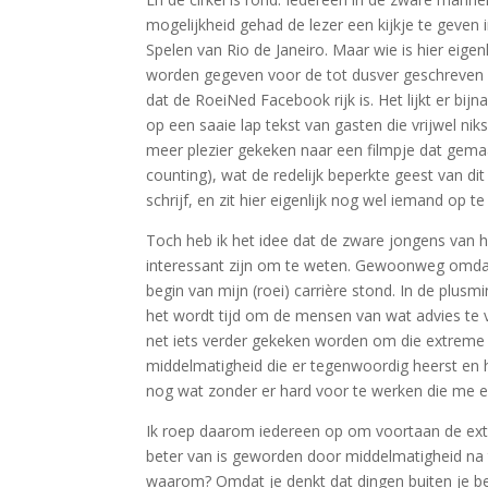
mogelijkheid gehad de lezer een kijkje te geve
Spelen van Rio de Janeiro. Maar wie is hier eigen
worden gegeven voor de tot dusver geschreven 
dat de RoeiNed Facebook rijk is. Het lijkt er bij
op een saaie lap tekst van gasten die vrijwel 
meer plezier gekeken naar een filmpje dat gema
counting), wat de redelijk beperkte geest van di
schrijf, en zit hier eigenlijk nog wel iemand op t
Toch heb ik het idee dat de zware jongens van 
interessant zijn om te weten. Gewoonweg omdat 
begin van mijn (roei) carrière stond. In de plusm
het wordt tijd om de mensen van wat advies te
net iets verder gekeken worden om die extreme s
middelmatigheid die er tegenwoordig heerst en h
nog wat zonder er hard voor te werken die me ert
Ik roep daarom iedereen op om voortaan de extr
beter van is geworden door middelmatigheid na 
waarom? Omdat je denkt dat dingen buiten je be