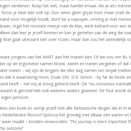
gen verdienen. Roep het niet, maar handel ernaar. Als je iets extre
– focus je daar dan ook op. Dus: wees geen grijze muis maar zoek de
emand voor mogelijk houdt, don’t be a naysayer, omring je met mens
oombaan, regel het mooiste meisje van de klas, werk keihard voor een d
lleen dan leer je jezelf kennen en kan je genieten van de weg die naa
tig doel gaat uiteraard niet over rozen, maar dan zou het uiteindelijk o
e zware jongens van het ANRT aan het trainen ben. Of we nou om 8u ’
ker op de ergometer samen bloed, zweet en tranen vergieten of dat
ter roeien – wij zijn de krijgers die elke dag samen ten strijde trekke
 dat is waanzinnig mooi. Zoals Dhr. D.R. Simon – by far de beste e
end heeft – het mij al vroeg geleerd heeft: De “no-nonsense mentalit
 waarin ik geroeid heb ook weleens anders geweest. De fout wordt d
e eigen persoon.
 lees een boek en verrijk jezelf met alle fantastische dingen die er in d
n Nederlandse filosoof Spinoza het grondig met elkaar een waren en 
der waar maakt – konden verwoorden: “
The journey is more important t
 the outcome
”.