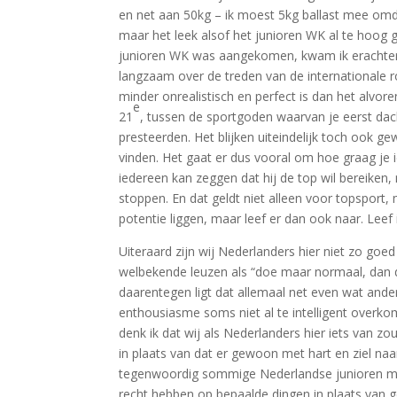
en net aan 50kg – ik moest 5kg ballast mee omdat
maar het leek alsof het junioren WK al te hoog g
junioren WK was aangekomen, kwam ik erachter da
langzaam over de treden van de internationale 
minder onrealistisch en perfect is dan het alvoren
e
21
, tussen de sportgoden waarvan je eerst da
presteerden. Het blijken uiteindelijk toch ook 
vinden. Het gaat er dus vooral om hoe graag je i
iedereen kan zeggen dat hij de top wil bereiken, 
stoppen. En dat geldt niet alleen voor topsport, 
potentie liggen, maar leef er dan ook naar. Leef
Uiteraard zijn wij Nederlanders hier niet zo goed
welbekende leuzen als “doe maar normaal, dan d
daarentegen ligt dat allemaal net even wat and
enthousiasme soms niet al te intelligent overko
denk ik dat wij als Nederlanders hier iets van z
in plaats van dat er gewoon met hart en ziel na
tegenwoordig sommige Nederlandse junioren mee
recht hebben op bepaalde dingen in plaats van 