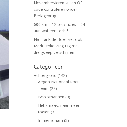
Novembervieren zullen QR-
code controleren onder
Berlagebrug
600 km – 12 provincies – 24
uur: wat een tocht!
Na Frank de Boer ziet ook
Mark Emke vliegtuig met
dreigsleep verschijnen
Categorieën
Achtergrond
(142)
Aegon Nationaal Roei
Team
(22)
Bootsmannen
(9)
Het smaakt naar meer
roeien
(3)
In memoriam
(3)