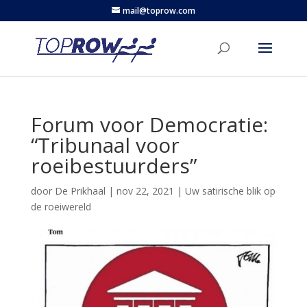
mail@toprow.com
Forum voor Democratie:
“Tribunaal voor
roeibestuurders”
door
De Prikhaal
|
nov 22, 2021
|
Uw satirische blik op
de roeiwereld