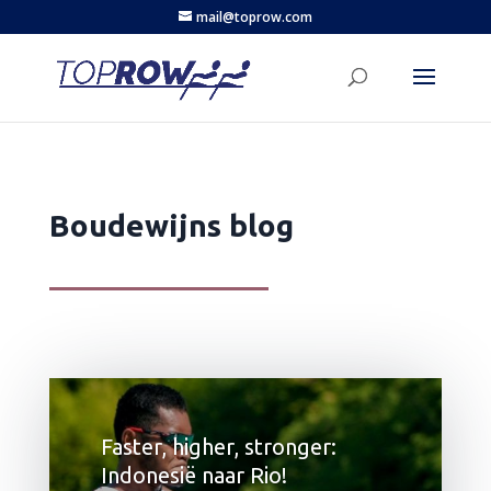
mail@toprow.com
Boudewijns blog
Faster, higher, stronger:
Indonesië naar Rio!