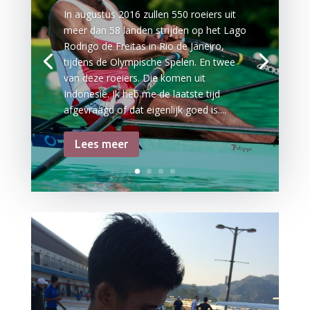
In augustus 2016 zullen 550 roeiers uit
meer dan 58 landen strijden op het Lago
Rodrigo de Freitas in Rio de Janeiro,
tijdens de Olympische Spelen. En twee
van deze roeiers. Die komen uit
Indonesië. Ik heb me de laatste tijd
afgevraagd of dat eigenlijk goed is....
Lees meer