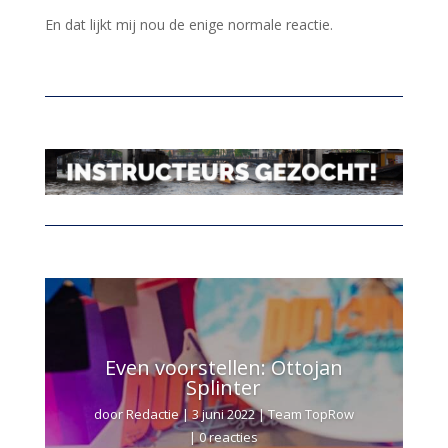
En dat lijkt mij nou de enige normale reactie.
Even voorstellen: Ottojan
Splinter
door
Redactie
|
3 juni 2022
|
Team TopRow
| 0 reacties