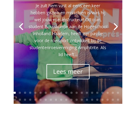
Je zult hem vast al eens een keer
hebben gezien en misschien is/was hij
wel jouw roei-instructeur! Ottojan,
student Bouwkunde aan de Hogeschool
Inholland Haarlem, heeft zijn passie
voor de roeisport ontwikkelt bij de
studentenroeivereniging Amphitrite. Als
lid heeft...
Lees meer