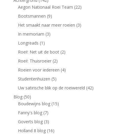
Achtergrond
(142)
Aegon Nationaal Roei Team
(22)
Bootsmannen
(9)
Het smaakt naar meer roeien
(3)
In memoriam
(3)
Longreads
(1)
Roei!: Net uit de boot
(2)
Roei!: Thuisroeier
(2)
Roeien voor iedereen
(4)
Studentenhuizen
(5)
Uw satirische blik op de roeiwereld
(42)
Blog
(50)
Boudewijns blog
(15)
Fanny's blog
(7)
Goverts blog
(3)
Holland 8 blog
(16)