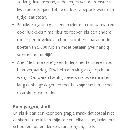
zo lang, luid lachend, in de vetjes van de roeister in
kwestie te knijpen tot ze de bak kroepoek weer een
tijdje laat staan.
En niks zo grappig als een roeier een oor aannaaien
door luidkeels “lima ribu” te roepen als een andere
roeier per ongeluk zijn boot stoot en daarvoor de
boete van 5.000 rupiah moet betalen (wel handig
voor mij natuurlijk).
Arief ‘de brutaalste’ geeft tijdens het feliciteren voor
haar verjaardag, Elisabeth een vlug kusje op haar
wang. Dat waren twintig roeiers die twee minuten
lang dubbelgeslagen en met buikpijn van het lachen
over de grond rolden…
Rare jongen, die B
En als ik dan een keer een grapje maak dat totaal niet
aankomt, dan kijken mijn roeiers elkaar aan, halen hun
schouders op en denken: rare jongen, die B.