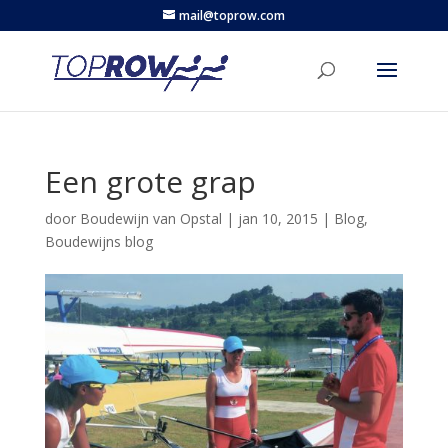
mail@toprow.com
Een grote grap
door
Boudewijn van Opstal
|
jan 10, 2015
|
Blog
,
Boudewijns blog