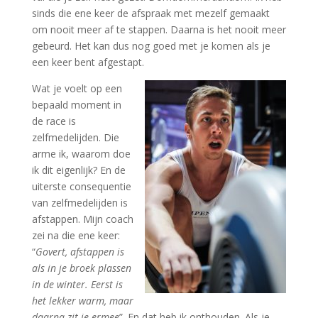
sinds die ene keer de afspraak met mezelf gemaakt
om nooit meer af te stappen. Daarna is het nooit meer
gebeurd. Het kan dus nog goed met je komen als je
een keer bent afgestapt.
Wat je voelt op een
bepaald moment in
de race is
zelfmedelijden. Die
arme ik, waarom doe
ik dit eigenlijk? En de
uiterste consequentie
van zelfmedelijden is
afstappen. Mijn coach
zei na die ene keer:
“
Govert, afstappen is
als in je broek plassen
in de winter. Eerst is
het lekker warm, maar
daarna zit je ermee
”. En dat heb ik onthouden. Als je