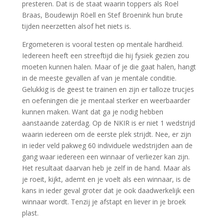
presteren. Dat is de staat waarin toppers als Roel
Braas, Boudewijn Röell en Stef Broenink hun brute
tijden neerzetten alsof het niets is.
Ergometeren is vooral testen op mentale hardheid.
Iedereen heeft een streeftijd die hij fysiek gezien zou
moeten kunnen halen. Maar of je die gaat halen, hangt
in de meeste gevallen af van je mentale conditie.
Gelukkig is de geest te trainen en zijn er talloze trucjes
en oefeningen die je mentaal sterker en weerbaarder
kunnen maken. Want dat ga je nodig hebben
aanstaande zaterdag. Op de NKIR is er niet 1 wedstrijd
waarin iedereen om de eerste plek strijdt. Nee, er zijn
in ieder veld pakweg 60 individuele wedstrijden aan de
gang waar iedereen een winnaar of verliezer kan zijn.
Het resultaat daarvan heb je zelf in de hand. Maar als
je roeit, kijkt, ademt en je voelt als een winnaar, is de
kans in ieder geval groter dat je ook daadwerkelijk een
winnaar wordt. Tenzij je afstapt en liever in je broek
plast.