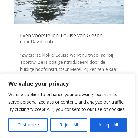
Even voorstellen: Louise van Giezen
door
David Jonker
“Zwitserse klokje”Louise werkt nu twee jaar bij
Toprow. Ze is ooit geïntroduceerd door de
huidige hoofdinstructeur Merel. Zij kennen elkaar
van het junior roeien bij KR&ZV het Spaarne.
We value your privacy
Louise was begonnen als junior wedstrijd
roeister maar na 2 jaar vond ze het...
We use cookies to enhance your browsing experience,
Lees meer
serve personalized ads or content, and analyze our traffic.
By clicking "Accept All", you consent to our use of cookies.
Customize
Reject All
Accept All