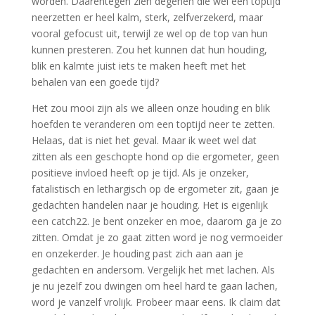
worden. Daarentegen zien degenen die wel een toptijd
neerzetten er heel kalm, sterk, zelfverzekerd, maar
vooral gefocust uit, terwijl ze wel op de top van hun
kunnen presteren. Zou het kunnen dat hun houding,
blik en kalmte juist iets te maken heeft met het
behalen van een goede tijd?
Het zou mooi zijn als we alleen onze houding en blik
hoefden te veranderen om een toptijd neer te zetten.
Helaas, dat is niet het geval. Maar ik weet wel dat
zitten als een geschopte hond op die ergometer, geen
positieve invloed heeft op je tijd. Als je onzeker,
fatalistisch en lethargisch op de ergometer zit, gaan je
gedachten handelen naar je houding. Het is eigenlijk
een catch22. Je bent onzeker en moe, daarom ga je zo
zitten. Omdat je zo gaat zitten word je nog vermoeider
en onzekerder. Je houding past zich aan aan je
gedachten en andersom. Vergelijk het met lachen. Als
je nu jezelf zou dwingen om heel hard te gaan lachen,
word je vanzelf vrolijk. Probeer maar eens. Ik claim dat