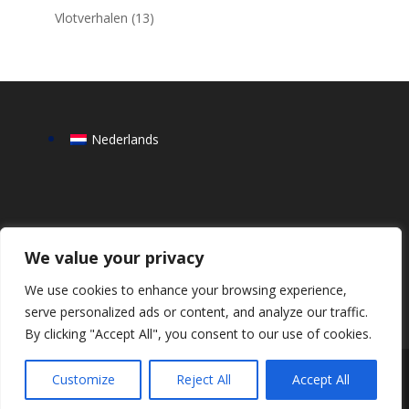
Vlotverhalen
(13)
Nederlands
We value your privacy
We use cookies to enhance your browsing experience,
serve personalized ads or content, and analyze our traffic.
By clicking "Accept All", you consent to our use of cookies.
Copyright © 2023 TopRow BV, Weesperzijde 1094,
Customize
Reject All
Accept All
1097 DS Amsterdam, The Netherlands