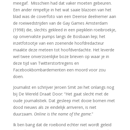
meegaf. Misschien had dat vaker moeten gebeuren.
Een ander rimpeltje in het wat saaie blazoen van het
blad was de coverfoto van een Deense deelnemer aan
de roeiwedstrijden van de Gay Games Amsterdam
(1998) die, slechts gekleed in een piepklein roeibroekje,
op onvervalste pumps langs de Bosbaan liep; het
inzetfotootje van een zoenende hoofdredacteur
maakte deze meteen tot hoofdverdachte. Het leverde
wel twee onverzoenlijke boze brieven op waar je in
deze tijd van Twitterstortregens en
Facebookbombardementen een moord voor zou
doen.
Journalist en schrijver Jeroen Smit zei het onlangs nog
bij De Wereld Draait Door: “Het gaat slecht met de
oude journalistiek. Dat gesleep met dooie bomen met
dood nieuws als ze eindelijk arriveren, is niet
duurzaam.
Online is the name of the game
.”
Ik ben bang dat de roeibond echter niet wordt geleid