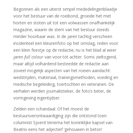
Begonnen als een uiterst simpel mededelingenblaadje
voor het bestuur van de roeibond, groeide het met
horten en stoten uit tot een volwassen onafhankelijk
magazine, waarin de stem van het bestuur steeds
minder hoorbaar was. In de jaren tachtig verscheen
incidenteel een kleurenfoto op het omslag, reden voor
een klein feestje op de redactie; nu is het blad al weer
jaren
full colour
van voor tot achter. Soms zieltogend,
maar altijd volhardend besteedde de redactie aan
zoveel mogelijk aspecten van het roeien aandacht:
wedstrijden, materiaal, trainingsmethoden, voeding en
medische begeleiding, toertochten en veteranen. De
verhalen werden journalistieker, de foto’s beter, de
vormgeving eigentijdser.
Zelden een schandaal. Of het moest de
bestuursverontwaardiging zijn die ontstond toen
columnist Sjoerd Venema het koninklijke kapsel van
Beatrix eens het adjectief ‘gehouwen in beton’