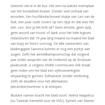
Gisteren viel-ie in de bus. Het een-na-laatste exemplaar
van het bondsblad Roeien. Zonder veel omhaal van
woorden. Een hoofdredactioneel stukje van Leo van de
Ruit, een paar oude covers op een rijtje en dat was het
dan. Leo, doe jij het licht uit? Geen emotie, geen spijt,
geen woord van troost of dank voor het hele legioen
redacteuren dat 74 jaar lang maand na maand het blad
van kopij en foto’s voorzag. De kille saneerders van
bladengigant Sanoma kunnen er nog een puntje aan
zuigen. Zelfs het wereldkampioenschap dat volgend
jaar onder auspiciën van de roeibond op de Bosbaan
plaatsvindt, is volgens KNRB-commissaris Erik Kraak
geen reden om het blad een vijfenzeventigste
verjaardag te gunnen. Euthanasie zonder verdoving.
Zelfs de deadline voor het allerlaatste
(december)nummer is al verlopen.
Illustere namen bracht het blad voort: Helma Neppérus
(nu Tweede Kamerlid voor de VVD), Eymert van Manen