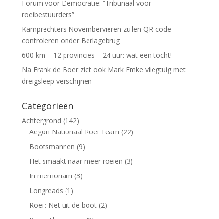
Forum voor Democratie: “Tribunaal voor
roeibestuurders”
Kamprechters Novembervieren zullen QR-code
controleren onder Berlagebrug
600 km – 12 provincies – 24 uur: wat een tocht!
Na Frank de Boer ziet ook Mark Emke vliegtuig met
dreigsleep verschijnen
Categorieën
Achtergrond
(142)
Aegon Nationaal Roei Team
(22)
Bootsmannen
(9)
Het smaakt naar meer roeien
(3)
In memoriam
(3)
Longreads
(1)
Roei!: Net uit de boot
(2)