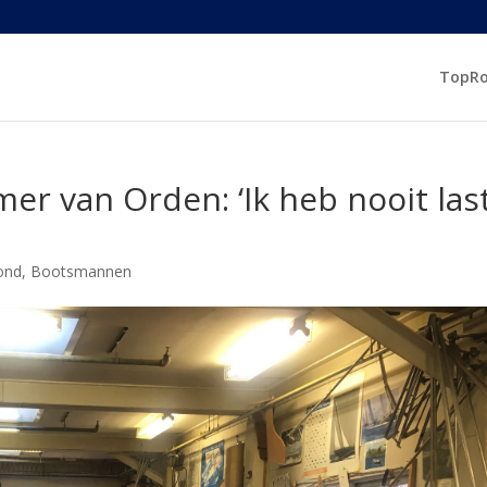
TopR
r van Orden: ‘Ik heb nooit las
ond
,
Bootsmannen