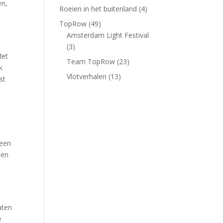
en,
Roeien in het buitenland
(4)
TopRow
(49)
Amsterdam Light Festival
(3)
Met
Team TopRow
(23)
k
Vlotverhalen
(13)
st
 een
 en
n
aten
e