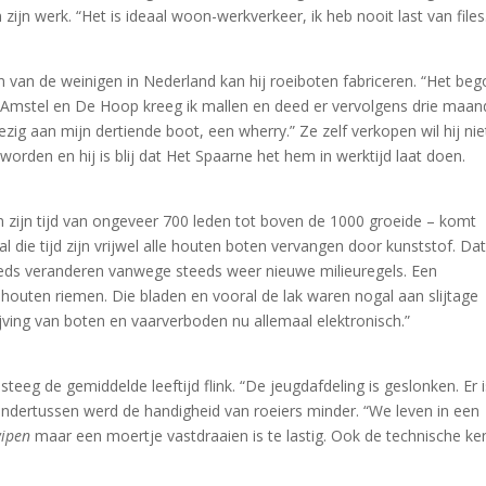
n werk. “Het is ideaal woon-werkverkeer, ik heb nooit last van files
één van de weinigen in Nederland kan hij roeiboten fabriceren. “Het be
 Amstel en De Hoop kreeg ik mallen en deed er vervolgens drie maa
ezig aan mijn dertiende boot, een wherry.” Ze zelf verkopen wil hij nie
rden en hij is blij dat Het Spaarne het hem in werktijd laat doen.
in zijn tijd van ongeveer 700 leden tot boven de 1000 groeide – komt
l die tijd zijn vrijwel alle houten boten vervangen door kunststof. Dat
teeds veranderen vanwege steeds weer nieuwe milieuregels. Een
houten riemen. Die bladen en vooral de lak waren nogal aan slijtage
jving van boten en vaarverboden nu allemaal elektronisch.”
eeg de gemiddelde leeftijd flink. “De jeugdafdeling is geslonken. Er i
Ondertussen werd de handigheid van roeiers minder. “We leven in een
wipen
maar een moertje vastdraaien is te lastig. Ook de technische ke