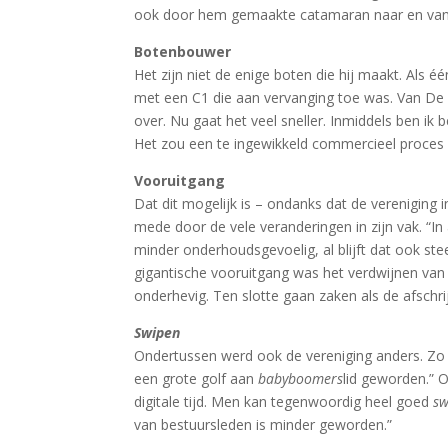
ook door hem gemaakte catamaran naar en van zij
Botenbouwer
Het zijn niet de enige boten die hij maakt. Als 
met een C1 die aan vervanging toe was. Van De
over. Nu gaat het veel sneller. Inmiddels ben ik b
Het zou een te ingewikkeld commercieel proces wo
Vooruitgang
Dat dit mogelijk is – ondanks dat de vereniging 
mede door de vele veranderingen in zijn vak. “In a
minder onderhoudsgevoelig, al blijft dat ook s
gigantische vooruitgang was het verdwijnen van 
onderhevig. Ten slotte gaan zaken als de afschri
Swipen
Ondertussen werd ook de vereniging anders. Zo st
een grote golf aan
babyboomers
lid geworden.” 
digitale tijd. Men kan tegenwoordig heel goed
s
van bestuursleden is minder geworden.”