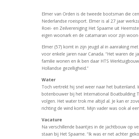
Elmer van Orden is de tweede bootsman die cent
Nederlandse roeisport. Elmer is al 27 jaar werkz
Roei- en Zeilvereniging Het Spaarne uit Heemsted
eigen woonark en de catamaran voor zijn woon
Elmer (57) komt in zijn jeugd al in aanraking met 
voor enkele jaren naar Canada. “Het waren de jar
familie wonen en ik ben daar HTS Werktuigbouwku
Hollandse gezelligheid.”
Water
Toch vertrekt hij snel weer naar het buitenland. 
botenbouwer bij het International Boatbuilding Tr
volgen. Het water trok me altijd al. Je kan er zov
richting de wind komt. Mijn vader was ook al een
Vacature
Na verschillende baantjes in de jachtbouw op ver
staan bij Het Spaarne. “Ik was er net achter gek