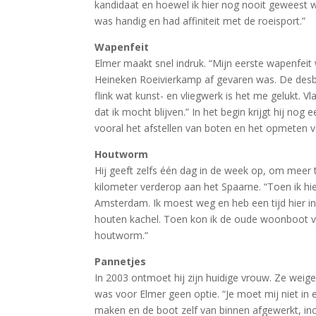
kandidaat en hoewel ik hier nog nooit geweest w
was handig en had affiniteit met de roeisport.”
Wapenfeit
Elmer maakt snel indruk. “Mijn eerste wapenfeit
Heineken Roeivierkamp af gevaren was. De desb
flink wat kunst- en vliegwerk is het me gelukt.
dat ik mocht blijven.” In het begin krijgt hij no
vooral het afstellen van boten en het opmeten van
Houtworm
Hij geeft zelfs één dag in de week op, om meer 
kilometer verderop aan het Spaarne. “Toen ik hi
Amsterdam. Ik moest weg en heb een tijd hier i
houten kachel. Toen kon ik de oude woonboot v
houtworm.”
Pannetjes
In 2003 ontmoet hij zijn huidige vrouw. Ze weige
was voor Elmer geen optie. “Je moet mij niet in e
maken en de boot zelf van binnen afgewerkt, incl