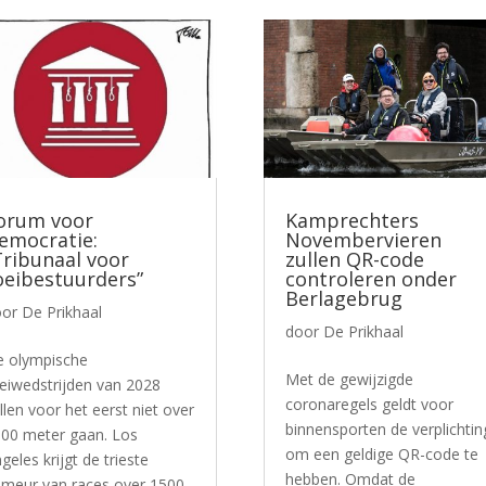
orum voor
Kamprechters
emocratie:
Novembervieren
Tribunaal voor
zullen QR-code
oeibestuurders”
controleren onder
Berlagebrug
oor
De Prikhaal
door
De Prikhaal
 olympische
Met de gewijzigde
eiwedstrijden van 2028
coronaregels geldt voor
llen voor het eerst niet over
binnensporten de verplichtin
00 meter gaan. Los
om een geldige QR-code te
geles krijgt de trieste
hebben. Omdat de
imeur van races over 1500