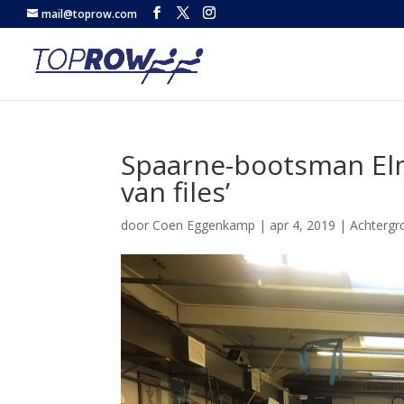
mail@toprow.com
Spaarne-bootsman Elme
van files’
door
Coen Eggenkamp
|
apr 4, 2019
|
Achtergr