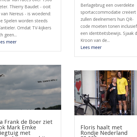
Berlagebrug een overdekte
ter. Thierry Baudet - ooit
sportaccommodatie creëert
d van Nereus - is woedend:
zullen deelnemers hun QR-
e Spelen worden steeds
code moeten tonen inclusie
fantieler. Omdat TV-kijkers
een identiteitsbewijs. Sjaak 
ch geen...
Kroon van de...
ees meer
Lees meer
a Frank de Boer ziet
ok Mark Emke
Floris haalt met
liegtuig met
Rondje Nederland