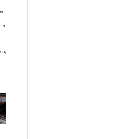
er
 een
oen,
et