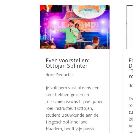
Even voorstellen:
F
Ottojan Splinter
D
“
door
Redactie
r
d
Je zult hem vast al eens een
keer hebben gezien en
De
misschien is/was hij wel jouw
ro
roei-instructeur! Ottojan,
zu
student Bouwkunde aan de
20
Hogeschool Inholland
An
Haarlem, heeft zijn passie
pr