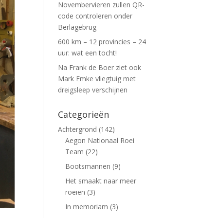
Novembervieren zullen QR-
code controleren onder
Berlagebrug
600 km – 12 provincies – 24
uur: wat een tocht!
Na Frank de Boer ziet ook
Mark Emke vliegtuig met
dreigsleep verschijnen
Categorieën
Achtergrond
(142)
Aegon Nationaal Roei
Team
(22)
Bootsmannen
(9)
Het smaakt naar meer
roeien
(3)
In memoriam
(3)