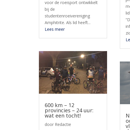
voor de roeisport ontwikkelt
me
bij de
li
studentenroeivereniging
“D
Amphitrite. Als lid heeft...
in
Lees meer
zi
L
600 km – 12
provincies – 24 uur:
wat een tocht!
N
o
door
Redactie
v