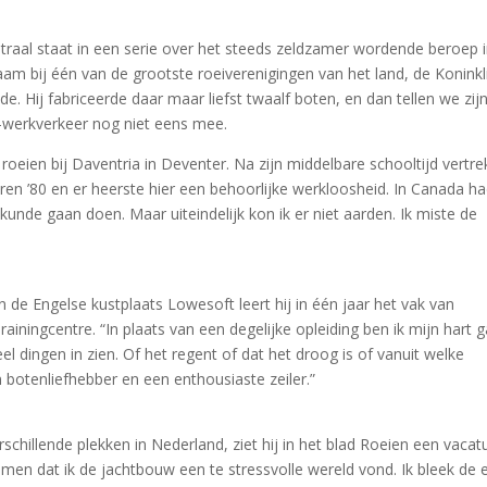
raal staat in een serie over het steeds zeldzamer wordende beroep 
aam bij één van de grootste roeiverenigingen van het land, de Koninkl
e. Hij fabriceerde daar maar liefst twaalf boten, en dan tellen we zij
-werkverkeer nog niet eens mee.
roeien bij Daventria in Deventer. Na zijn middelbare schooltijd vertrek
en ’80 en er heerste hier een behoorlijke werkloosheid. In Canada ha
nde gaan doen. Maar uiteindelijk kon ik er niet aarden. Ik miste de
In de Engelse kustplaats Lowesoft leert hij in één jaar het vak van
ainingcentre. “In plaats van een degelijke opleiding ben ik mijn hart 
eel dingen in zien. Of het regent of dat het droog is of vanuit welke
 botenliefhebber en een enthousiaste zeiler.”
schillende plekken in Nederland, ziet hij in het blad Roeien een vacat
omen dat ik de jachtbouw een te stressvolle wereld vond. Ik bleek de 