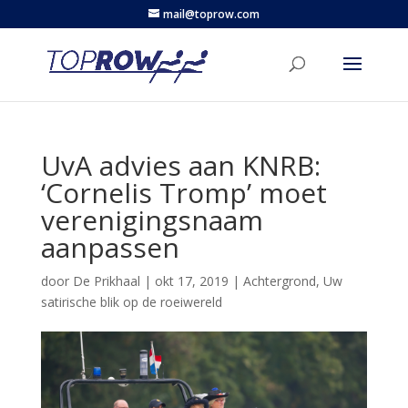
mail@toprow.com
UvA advies aan KNRB:
‘Cornelis Tromp’ moet
verenigingsnaam
aanpassen
door
De Prikhaal
|
okt 17, 2019
|
Achtergrond
,
Uw
satirische blik op de roeiwereld