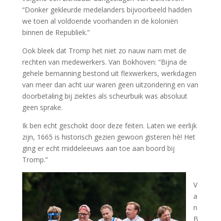
“Donker gekleurde medelanders bijvoorbeeld hadden
we toen al voldoende voorhanden in de koloniën
binnen de Republiek.”
Ook bleek dat Tromp het niet zo nauw nam met de
rechten van medewerkers. Van Bokhoven: “Bijna de
gehele bemanning bestond uit flexwerkers, werkdagen
van meer dan acht uur waren geen uitzondering en van
doorbetaling bij ziektes als scheurbuik was absoluut
geen sprake.
Ik ben echt geschokt door deze feiten. Laten we eerlijk
zijn, 1665 is historisch gezien gewoon gisteren hè! Het
ging er echt middeleeuws aan toe aan boord bij
Tromp.”
V
a
n
B