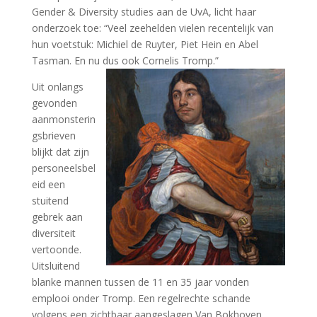
Gender & Diversity studies aan de UvA, licht haar
onderzoek toe: “Veel zeehelden vielen recentelijk van
hun voetstuk: Michiel de Ruyter, Piet Hein en Abel
Tasman. En nu dus ook Cornelis Tromp.”
Uit onlangs
gevonden
aanmonsterin
gsbrieven
blijkt dat zijn
personeelsbel
eid een
stuitend
gebrek aan
diversiteit
vertoonde.
Uitsluitend
blanke mannen tussen de 11 en 35 jaar vonden
emplooi onder Tromp. Een regelrechte schande
volgens een zichtbaar aangeslagen Van Bokhoven.