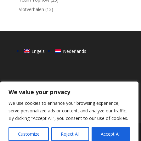
Vlotverhalen
(13)
Engels
Nederlands
We value your privacy
We use cookies to enhance your browsing experience,
serve personalized ads or content, and analyze our traffic.
By clicking "Accept All", you consent to our use of cookies.
Copyright © 2023 TopRow BV, Weesperzijde 1094,
Customize
Reject All
Accept All
1097 DS Amsterdam, The Netherlands