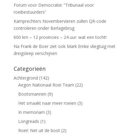
Forum voor Democratie: “Tribunaal voor
roeibestuurders”
Kamprechters Novembervieren zullen QR-code
controleren onder Berlagebrug
600 km – 12 provincies – 24 uur: wat een tocht!
Na Frank de Boer ziet ook Mark Emke vliegtuig met
dreigsleep verschijnen
Categorieën
Achtergrond
(142)
Aegon Nationaal Roei Team
(22)
Bootsmannen
(9)
Het smaakt naar meer roeien
(3)
In memoriam
(3)
Longreads
(1)
Roei!: Net uit de boot
(2)