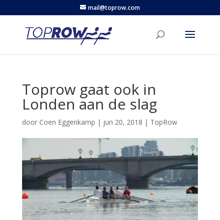
mail@toprow.com
Toprow gaat ook in
Londen aan de slag
door
Coen Eggenkamp
|
jun 20, 2018
|
TopRow