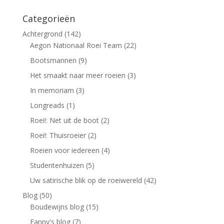
Categorieën
Achtergrond
(142)
Aegon Nationaal Roei Team
(22)
Bootsmannen
(9)
Het smaakt naar meer roeien
(3)
In memoriam
(3)
Longreads
(1)
Roei!: Net uit de boot
(2)
Roei!: Thuisroeier
(2)
Roeien voor iedereen
(4)
Studentenhuizen
(5)
Uw satirische blik op de roeiwereld
(42)
Blog
(50)
Boudewijns blog
(15)
Fanny's blog
(7)