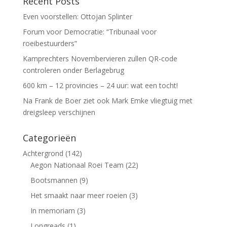
Recent Posts
Even voorstellen: Ottojan Splinter
Forum voor Democratie: “Tribunaal voor
roeibestuurders”
Kamprechters Novembervieren zullen QR-code
controleren onder Berlagebrug
600 km – 12 provincies – 24 uur: wat een tocht!
Na Frank de Boer ziet ook Mark Emke vliegtuig met
dreigsleep verschijnen
Categorieën
Achtergrond
(142)
Aegon Nationaal Roei Team
(22)
Bootsmannen
(9)
Het smaakt naar meer roeien
(3)
In memoriam
(3)
Longreads
(1)