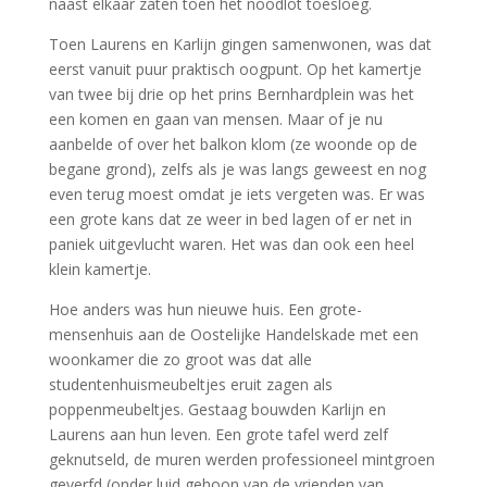
naast elkaar zaten toen het noodlot toesloeg.
Toen Laurens en Karlijn gingen samenwonen, was dat
eerst vanuit puur praktisch oogpunt. Op het kamertje
van twee bij drie op het prins Bernhardplein was het
een komen en gaan van mensen. Maar of je nu
aanbelde of over het balkon klom (ze woonde op de
begane grond), zelfs als je was langs geweest en nog
even terug moest omdat je iets vergeten was. Er was
een grote kans dat ze weer in bed lagen of er net in
paniek uitgevlucht waren. Het was dan ook een heel
klein kamertje.
Hoe anders was hun nieuwe huis. Een grote-
mensenhuis aan de Oostelijke Handelskade met een
woonkamer die zo groot was dat alle
studentenhuismeubeltjes eruit zagen als
poppenmeubeltjes. Gestaag bouwden Karlijn en
Laurens aan hun leven. Een grote tafel werd zelf
geknutseld, de muren werden professioneel mintgroen
geverfd (onder luid gehoon van de vrienden van