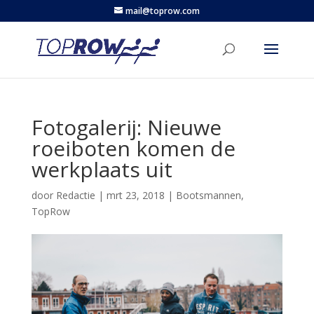
mail@toprow.com
Fotogalerij: Nieuwe
roeiboten komen de
werkplaats uit
door
Redactie
|
mrt 23, 2018
|
Bootsmannen
,
TopRow