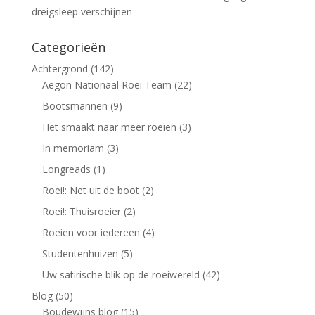
dreigsleep verschijnen
Categorieën
Achtergrond
(142)
Aegon Nationaal Roei Team
(22)
Bootsmannen
(9)
Het smaakt naar meer roeien
(3)
In memoriam
(3)
Longreads
(1)
Roei!: Net uit de boot
(2)
Roei!: Thuisroeier
(2)
Roeien voor iedereen
(4)
Studentenhuizen
(5)
Uw satirische blik op de roeiwereld
(42)
Blog
(50)
Boudewijns blog
(15)