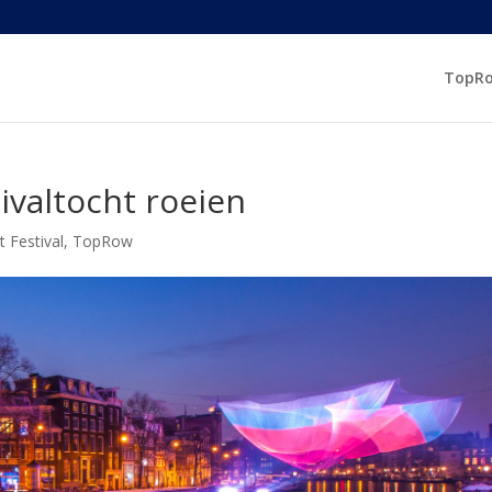
TopR
ivaltocht roeien
 Festival
,
TopRow