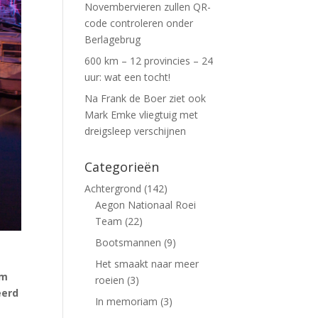
Novembervieren zullen QR-
code controleren onder
Berlagebrug
600 km – 12 provincies – 24
uur: wat een tocht!
Na Frank de Boer ziet ook
Mark Emke vliegtuig met
dreigsleep verschijnen
Categorieën
Achtergrond
(142)
Aegon Nationaal Roei
Team
(22)
Bootsmannen
(9)
Het smaakt naar meer
am
roeien
(3)
eerd
In memoriam
(3)