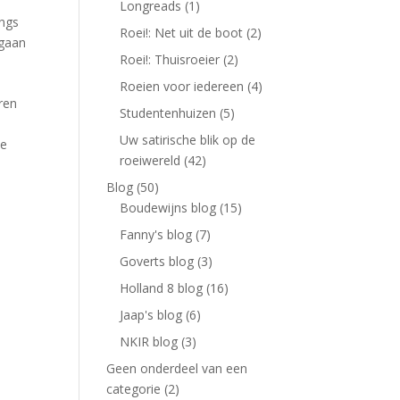
Longreads
(1)
angs
Roei!: Net uit de boot
(2)
 gaan
Roei!: Thuisroeier
(2)
Roeien voor iedereen
(4)
ren
Studentenhuizen
(5)
Uw satirische blik op de
le
roeiwereld
(42)
Blog
(50)
Boudewijns blog
(15)
Fanny's blog
(7)
Goverts blog
(3)
Holland 8 blog
(16)
Jaap's blog
(6)
NKIR blog
(3)
Geen onderdeel van een
categorie
(2)