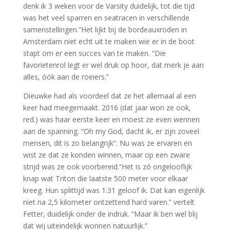
denk ik 3 weken voor de Varsity duidelijk, tot die tijd
was het veel sparren en seatracen in verschillende
samenstellingen.”Het lijkt bij de bordeauxroden in
Amsterdam niet echt uit te maken wie er in de boot
stapt om er een succes van te maken. “Die
favorietenrol legt er wel druk op hoor, dat merk je aan
alles, óók aan de roeiers.”
Dieuwke had als voordeel dat ze het allemaal al een
keer had meegemaakt. 2016 (dat jaar won ze ook,
red.) was haar eerste keer en moest ze even wennen
aan de spanning. “Oh my God, dacht ik, er zijn zoveel
mensen, dit is zo belangrijk”. Nu was ze ervaren en
wist ze dat ze konden winnen, maar op een zware
strijd was ze ook voorbereid.“Het is zó ongelooflijk
knap wat Triton die laatste 500 meter voor elkaar
kreeg. Hun splittijd was 1:31 geloof ik. Dat kan eigenlijk
niet na 2,5 kilometer ontzettend hard varen.” vertelt
Fetter, duidelijk onder de indruk. “Maar ik ben wel blij
dat wij uiteindelijk wonnen natuurlijk.”