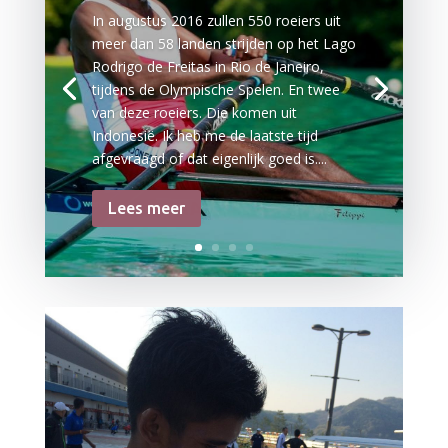
In augustus 2016 zullen 550 roeiers uit
meer dan 58 landen strijden op het Lago
Rodrigo de Freitas in Rio de Janeiro,
tijdens de Olympische Spelen. En twee
van deze roeiers. Die komen uit
Indonesië. Ik heb me de laatste tijd
afgevraagd of dat eigenlijk goed is....
Lees meer