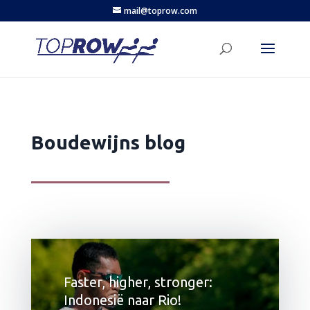
mail@toprow.com
Boudewijns blog
Faster, higher, stronger:
Indonesië naar Rio!